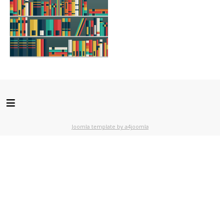
Joomla template by a4joomla