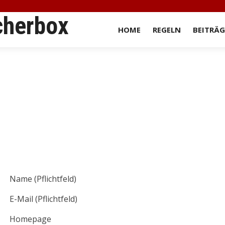
cherbox
HOME
REGELN
BEITRÄG
heriger Beitrag: Regeln
Nächster Beitrag: Impressum
Zurück
Weiter
Name (Pflichtfeld)
E-Mail (Pflichtfeld)
Homepage