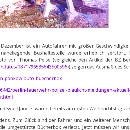
Dezember ist ein Autofahrer mit großer Geschwindigkeit
aheliegende Bushaltestelle wurde erheblich zerstört. 
to von Thomas Peise (vergleiche den Artikel der BZ-Ber
e/status/1871796535643500596
)) zeigen das Ausmaß des Sc
h-in-pankow-auto-buecherbox
6442/berlin-feuerwehr-polizei-blaulicht-meldungen-aktuell
r.html
und Sybill Janetz, waren bereits am ersten Weihnachtstag vor
dens. Zum Glück sind der Fahrer und ein weiterer Mensch
 umgestürzte Bücherbox verletzt. Jetzt müssen wir uns