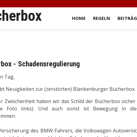
cherbox
HOME
REGELN
BEITRÄG
rbox - Schadensregulierung
n Tag,
ibt Neuigkeiten zur (zerstörten) Blankenburger Bücherbox.
er Zwischenheit haben wir das Schild der Bücherbox sicher 
he Foto links). Und auch sonst ist Bewegung in di
ommen.
Versicherung des BMW-Fahrers, die Volkswagen Autoversi