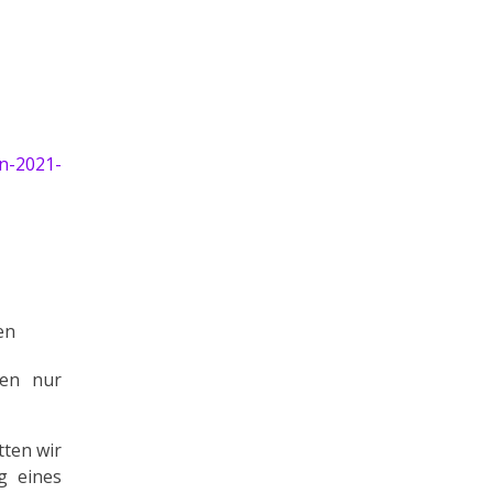
en-2021-
en
ten nur
tten wir
g eines