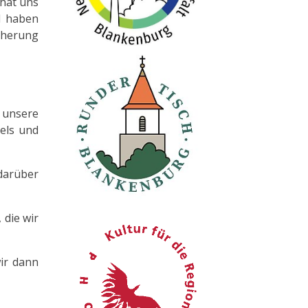
 hat uns
l haben
cherung
 unsere
els und
darüber
 die wir
ir dann