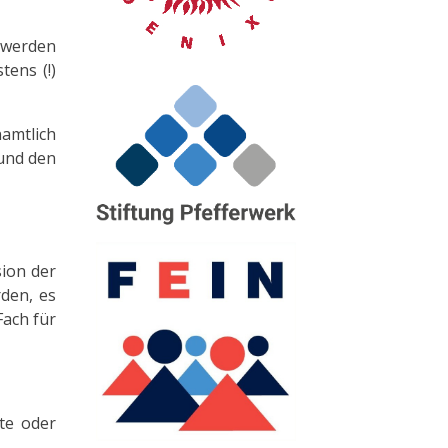
5 werden
tens (!)
namtlich
 und den
sion der
den, es
Fach für
te oder