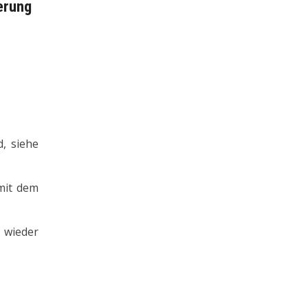
erung
d, siehe
mit dem
 wieder