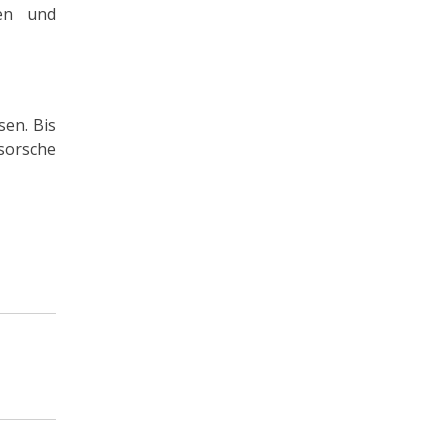
gen und
en. Bis
isorsche